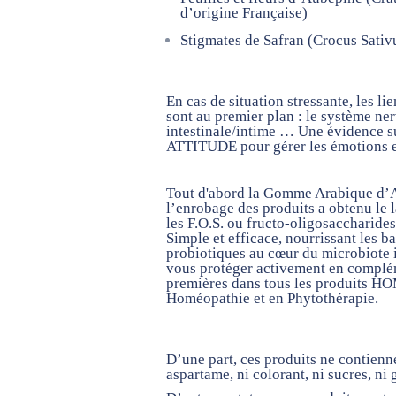
d’origine Française)
Stigmates de Safran
(Crocus Sativ
En cas de situation stressante, les l
sont au premier plan : le système ner
intestinale/intime … Une évidence 
ATTITUDE pour gérer les émotions et
Tout d'abord la Gomme Arabique d’
l’enrobage des produits a obtenu le 
les
F.O.S.
ou fructo-oligosaccharide
Simple et efficace, nourrissant les b
probiotiques au cœur du microbiote i
vous protéger activement en complé
premières dans tous les produit
Homéopathie et en Phytothérapie.
D’une part, ces produits ne contienne
aspartame, ni colorant, ni sucres, ni