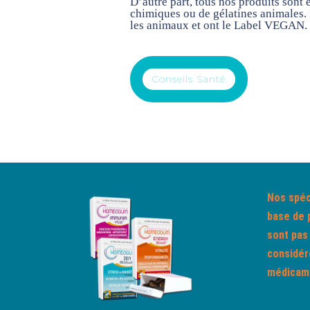
D’autre part, tous nos produits son
chimiques ou de gélatines animales. I
les animaux et ont le Label VEGAN.
Conseils Santé
Nos spéc
base de 
sont pas
considé
médicame