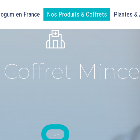
ogum en France
Nos Produits & Coffrets
Plantes & 
 Coffret Minc
FER