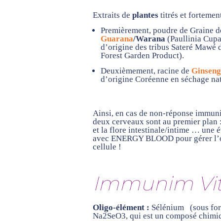
Extraits de
plantes
titrés et fortemen
Premièrement, poudre de Graine d
Guarana
/Warana
(Paullinia Cupa
d’origine des tribus Sateré Mawé 
Forest Garden Product).
Deuxièmement, racine de
Ginsen
d’origine Coréenne en séchage na
Ainsi, en cas de non-réponse immunita
deux cerveaux sont au premier plan 
et la flore intestinale/intime … une
avec ENERGY BLOOD pour gérer l’o
cellule !
Immunim Vit
Oligo-élément :
Sélénium
(sous for
Na2SeO3, qui est un composé chimiq