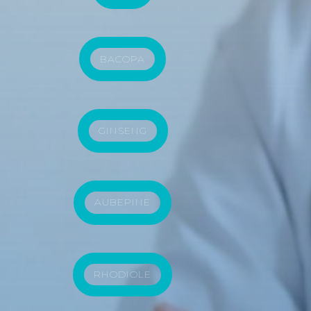
BACOPA
GINSENG
AUBEPINE
RHODIOLE