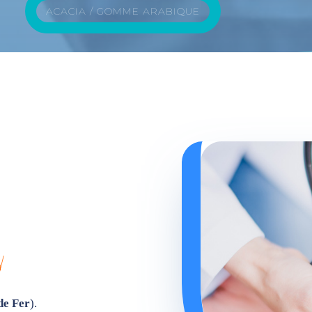
ACACIA / GOMME ARABIQUE
d
de Fer
).