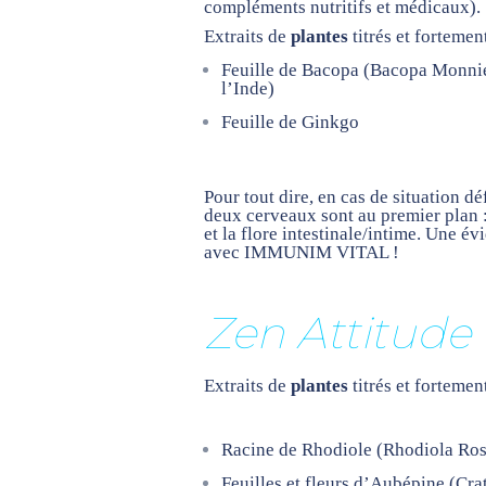
compléments nutritifs et médicaux).
Extraits de
plantes
titrés et fortemen
Feuille de
Bacopa
(Bacopa Monnier
l’Inde)
Feuille de
Ginkgo
Pour tout dire, en cas de situation déf
deux cerveaux sont au premier plan 
et la flore intestinale/intime. Une é
avec IMMUNIM VITAL !
Zen Attitude
Extraits de
plantes
titrés et fortemen
Racine de Rhodiole
(Rhodiola Ros
Feuilles et fleurs d’Aubépine
(Cra