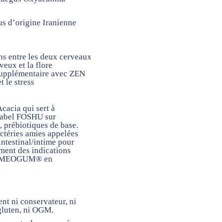
us d’
origine
Iranienne
iens entre les deux cerveaux
veux et la flore
supplémentaire avec ZEN
 le stress
Acacia
qui sert à
label
FOSHU
sur
s,
prébiotiques
de base.
actéries amies appelées
ntestinal/intime pour
ment des indications
s HOMEOGUM® en
nt ni conservateur, ni
 gluten, ni OGM.