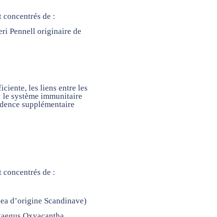
t concentrés de :
i Pennell originaire de
iciente, les liens entre les
: le système immunitaire
vidence supplémentaire
t concentrés de :
ea d’origine Scandinave)
taegus Oxyacantha