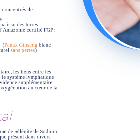
t concentrés de :
e
na issu des terres
d’Amazonie certifié FGP :
g
(
Panax Ginseng
blanc
turel
sans pertes
)
ire, les liens entre les
: le système lymphatique
 évidence supplémentaire
xygénation au cœur de la
al
me de Sélénite de Sodium
ue présent dans divers