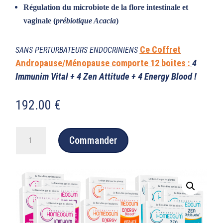
Régulation du microbiote de la flore intestinale et
vaginale (
prébiotique Acacia
)
Ce Coffret
SANS PERTURBATEURS ENDOCRINIENS
Andropause/Ménopause comporte 12 boites :
4
Immunim Vital + 4 Zen Attitude + 4 Energy Blood !
192.00
€
quantité
Commander
de
COFFRET
ANDROPAUSE/MENOPAUSE
640
gommes
régulation