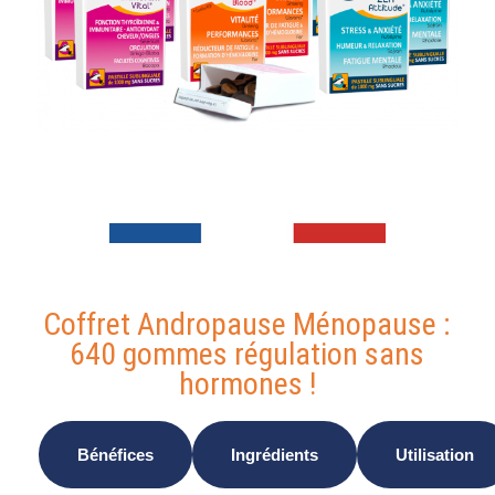
sans
hormones
Coffret Andropause Ménopause :
640 gommes régulation sans
hormones !
Bénéfices
Ingrédients
Utilisation